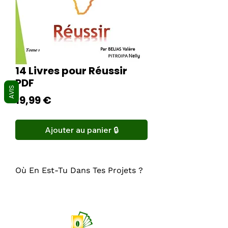
14 Livres pour Réussir
PDF
AVIS
Prix
19,99 €
Ajouter au panier 🔒
Où En Est-Tu Dans Tes Projets ?
Ma personne, nombreuses sont
les questions que je reçois
chaque soir sur mon WhatsApp