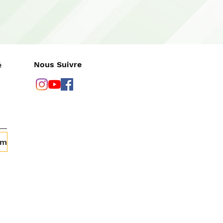
Nous Suivre
é
om