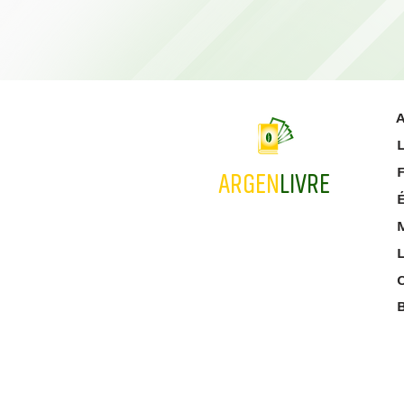
A
L
ARGEN
LIVRE
M
L