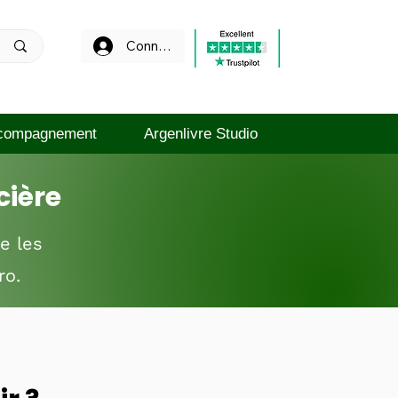
Connexion
compagnement
Argenlivre Studio
cière
e les
ro.