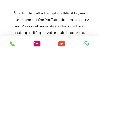
À la fin de cette formation INEDITE, vous
aurez une chaîne YouTube dont vous serez
fier. Vous réaliserez des vidéos de très
haute qualité que votre public adorera.
Vous obtiendrez de plus en plus d'abonnés
pour augmenter la force de votre business.
Et vous gagnerez de l'argent avec votre
chaîne YouTube.
Aide personnelle
Ce qui distingue vraiment ce cours
des autres, c'est le temps