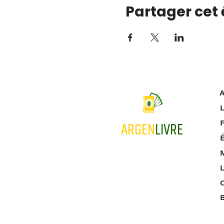
Partager cet
A
L
ARGEN
LIVRE
M
L