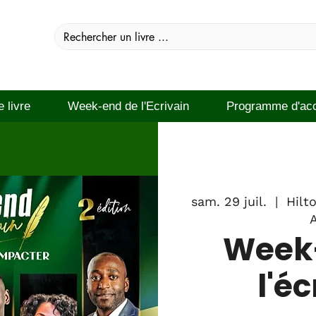
e livre
Week-end de l'Ecrivain
Programme d'ac
sam. 29 juil.
  |  
Hilt
A
Week
l'é