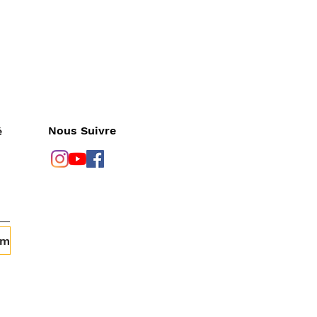
Nous Suivre
é
om