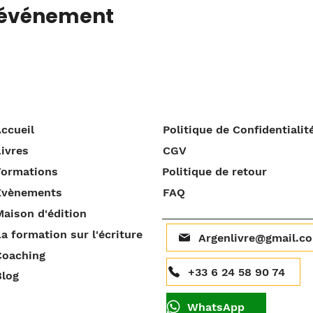
 événement
ccueil
Politique de Confidentialit
ivres
CGV
Formations
Politique de retour
Évènements
FAQ
aison d'édition
a formation sur l'écriture
Argenlivre@gmail.c
Coaching
+33 6 24 58 90 74
Blog
WhatsApp