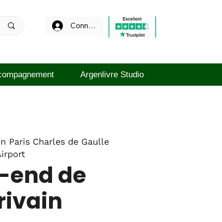
Connexion
compagnement
Argenlivre Studio
on Paris Charles de Gaulle
irport
-end de
crivain