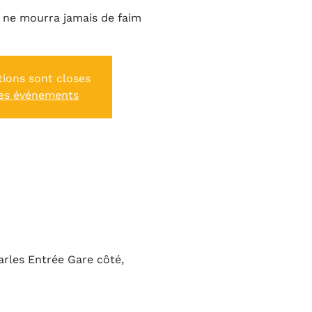
e ne mourra jamais de faim
tions sont closes
res événements
arles Entrée Gare côté,