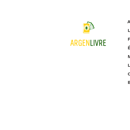
A
L
ARGEN
LIVRE
M
L