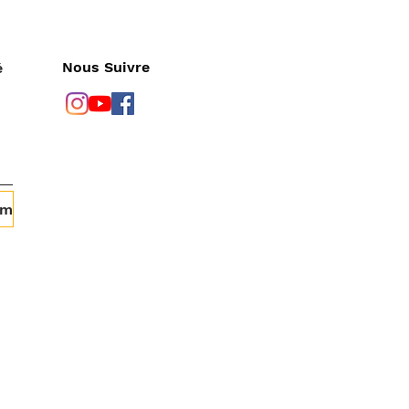
Nous Suivre
é
om