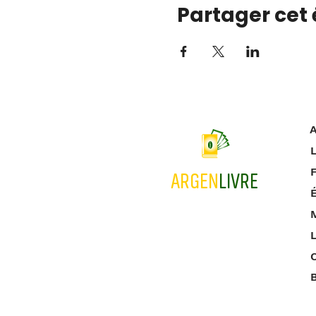
Partager cet
A
L
ARGEN
LIVRE
M
L