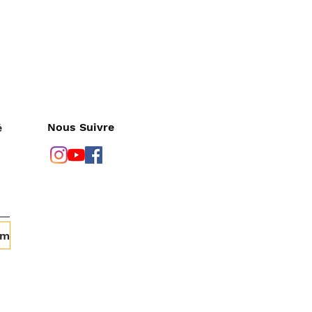
Nous Suivre
é
om