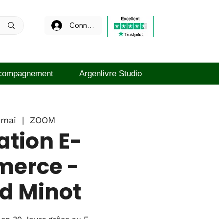
Connexion
compagnement
Argenlivre Studio
 mai
  |  
ZOOM
tion E-
erce -
d Minot