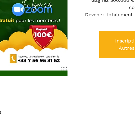
Gagnez 300.000 € 
c
Devenez totalement 
Inscript
Autres
0