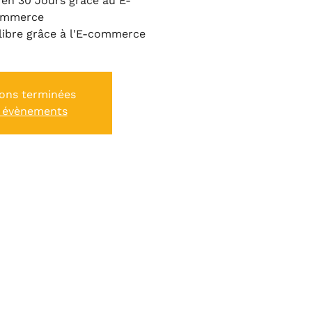
en 30 Jours grâce au E-
ommerce
libre grâce à l'E-commerce
ions terminées
 évènements