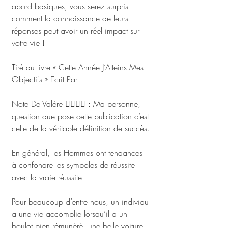
abord basiques, vous serez surpris 
comment la connaissance de leurs 
réponses peut avoir un réel impact sur 
votre vie !
Tiré du livre « Cette Année J’Atteins Mes 
Objectifs » Ecrit Par 
#Henri_Missola
Note De Valère ✍🏾✍🏾 : Ma personne, 
question que pose cette publication c’est 
celle de la véritable définition de succès.
En général, les Hommes ont tendances 
à confondre les symboles de réussite 
avec la vraie réussite. 
Pour beaucoup d’entre nous, un individu 
a une vie accomplie lorsqu’il a un 
boulot bien rémunéré, une belle voiture 