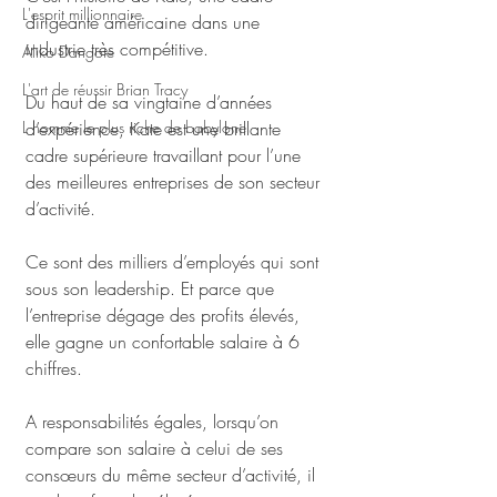
L'esprit millionnaire
dirigeante américaine dans une 
industrie très compétitive.
Aliko Dangote
L'art de réussir Brian Tracy
Du haut de sa vingtaine d’années 
L homme le plus riche de babylone
d’expérience, Kate est une brillante 
cadre supérieure travaillant pour l’une 
des meilleures entreprises de son secteur 
d’activité.
Ce sont des milliers d’employés qui sont 
sous son leadership. Et parce que 
l’entreprise dégage des profits élevés, 
elle gagne un confortable salaire à 6 
chiffres.
A responsabilités égales, lorsqu’on 
compare son salaire à celui de ses 
consœurs du même secteur d’activité, il 