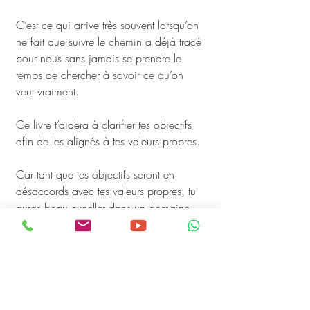
C’est ce qui arrive très souvent lorsqu’on 
ne fait que suivre le chemin a déjà tracé 
pour nous sans jamais se prendre le 
temps de chercher à savoir ce qu’on 
veut vraiment.
Ce livre t’aidera à clarifier tes objectifs 
afin de les alignés à tes valeurs propres. 
Car tant que tes objectifs seront en 
désaccords avec tes valeurs propres, tu 
auras beau exceller dans un domaine, 
tu auras toujours un gout d’insatisfaction 
crois moi.
Ce livre est pour le développement 
personnel, ce que la chèvre de ma mère 
(que je te conseille vivement de lire) est 