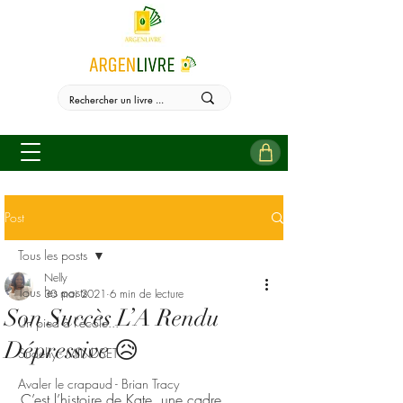
Post
Tous les posts
Nelly
Tous les posts
30 mai 2021
6 min de lecture
Son Succès L’A Rendu
Un pied à l'école...
Dépressive 😥
Sudehy - MINDSET
Avaler le crapaud - Brian Tracy
C’est l’histoire de Kate, une cadre 