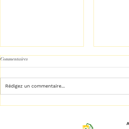
Commentaires
Rédigez un commentaire...
𝗟𝗶𝗯𝗲́𝗿𝗲𝘇 𝘃𝗼𝘁𝗿𝗲 𝗽𝗹𝗲𝗶𝗻
𝗖𝗲𝘀𝘀𝗲𝘇 𝗱𝗲 
𝗽𝗼𝘁𝗲𝗻𝘁𝗶𝗲𝗹
!
A