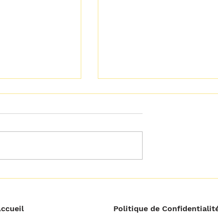
𝘁𝗼𝘂𝘁 𝗰𝗿𝗶𝘁𝗶𝗾𝘂𝗲𝗿
𝗢𝗽𝗽𝗼𝗿𝘁𝘂𝗻𝗶𝘁𝗲́ 𝗻𝗲 𝘃𝗲𝘂𝘁
𝗽𝗮𝘀 𝘁𝗼𝘂𝗷𝗼𝘂𝗿𝘀 𝗱𝗶𝗿𝗲
𝗿𝗲́𝘂𝘀𝘀𝗶𝘁𝗲 !
ccueil
Politique de Confidentialit