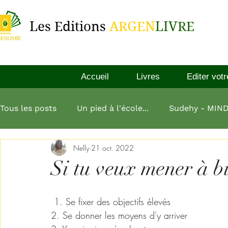
Les Editions
ARGEN
LIVRE
Accueil
Livres
Editer votr
Tous les posts
Un pied à l'école...
Sudehy - MIN
Nelly
21 oct. 2022
L'esprit millionnaire
Aliko Dangote
L'art de
Si tu veux mener à bi
L homme le plus riche de babylone
 1. Se fixer des objectifs élevés 
2. Se donner les moyens d'y arriver 