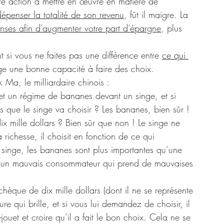
ère action à mettre en œuvre en matière de 
épenser la totalité de son revenu
, fût il maigre. La 
nses afin d’augmenter votre part d’épargne
, plus 
i vous ne faites pas une différence entre 
ce qui 
ge une bonne capacité à faire des choix.
 Ma, le milliardaire chinois :
 et un régime de bananes devant un singe, et si 
 que le singe va choisir ? Les bananes, bien sûr ! 
ix mille dollars ? Bien sûr que non ! Le singe ne 
 richesse, il choisit en fonction de ce qui 
i singe, les bananes sont plus importantes qu’une 
nc un mauvais consommateur qui prend de mauvaises 
e qui brille, et si vous lui demandez de choisir, il 
-jouet et croire qu’il a fait le bon choix. Cela ne se 