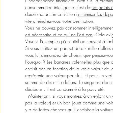
l’indépendance financière. Bien sûr, la premi
consommation intelligente c’est de 
ne jamais d
deuxième action consiste à 
minimiser les dépe
vite atteindrez-vous votre destination.
Vous ne pouvez pas consommer intelligemment s
est nécessaire et ce qui ne l’est pas
. Cela exi
Voyons l’exemple qu’on attribue souvent à jack
Si vous mettez un paquet de dix mille dollars
vous lui demandez de choisir, que pensez-vous
Pourquoi ? Les bananes valent-elles plus que d
choisit pas en fonction de la vraie valeur de la
représente une valeur pour lui. Et pour un vra
somme de dix mille dollars. Le singe est do
décisions : il est condamné à la pauvreté.
  Maintenant, si vous montrez à un enfant un chèque de dix mille dollars (dont il ne se représente 
pas la valeur) et un bon jouet comme une voitur
y a de fortes chances qu’il choisisse la voiture