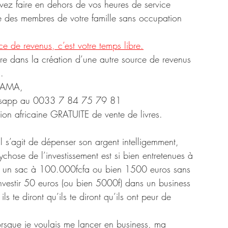
ouvez faire en dehors de vos heures de service 
ue des membres de votre famille sans occupation 
ce de revenus, c’est votre temps libre.
bre dans la création d’une autre source de revenus 
.
NIAMA, 
Whatsapp au 0033 7 84 75 79 81
tion africaine GRATUITE de vente de livres.
il s’agit de dépenser son argent intelligemment, 
hose de l’investissement est si bien entretenues à 
ter un sac à 100.000fcfa ou bien 1500 euros sans 
investir 50 euros (ou bien 5000f) dans un business 
ls te diront qu’ils te diront qu’ils ont peur de 
orsque je voulais me lancer en business, ma 