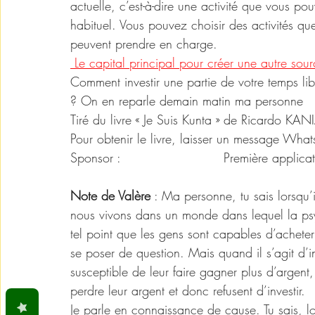
actuelle, c’est-à-dire une activité que vous p
habituel. Vous pouvez choisir des activités q
peuvent prendre en charge.
 Le capital principal pour créer une autre sour
Comment investir une partie de votre temps li
? On en reparle demain matin ma personne   
Tiré du livre « Je Suis Kunta » de Ricardo KA
Pour obtenir le livre, laisser un message 
Sponsor :  
kolwaz.com/agl
 Première applica
Note de Valère
 : Ma personne, tu sais lorsqu’
nous vivons dans un monde dans lequel la psyc
tel point que les gens sont capables d’ache
se poser de question. Mais quand il s’agit d’
susceptible de leur faire gagner plus d’argent, i
perdre leur argent et donc refusent d’investir. 
Je parle en connaissance de cause. Tu sais, l