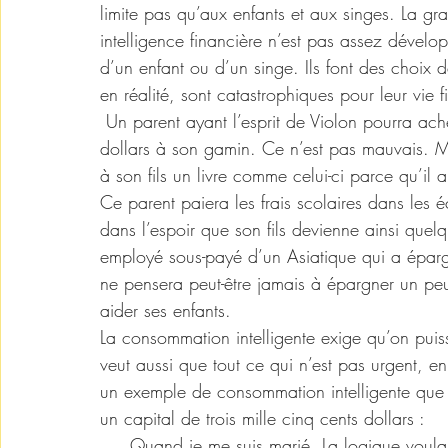
limite pas qu’aux enfants et aux singes. La g
intelligence financière n’est pas assez dévelop
d’un enfant ou d’un singe. Ils font des choix 
en réalité, sont catastrophiques pour leur vie f
 Un parent ayant l’esprit de Violon pourra acheter dans un magasin une voiture-jouet de cent 
dollars à son gamin. Ce n’est pas mauvais. Ma
à son fils un livre comme celui-ci parce qu’i
Ce parent paiera les frais scolaires dans les é
dans l’espoir que son fils devienne ainsi quel
employé sous-payé d’un Asiatique qui a épargn
ne pensera peut-être jamais à épargner un peu
aider ses enfants.
La consommation intelligente exige qu’on pui
veut aussi que tout ce qui n’est pas urgent, e
un exemple de consommation intelligente que j
un capital de trois mille cinq cents dollars :
     Quand je me suis marié. La logique voulait que je mette la priorité sur la location d’une belle 