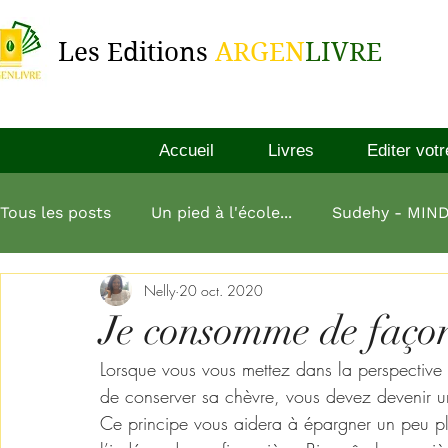
Les Editions
ARGEN
LIVRE
Accueil
Livres
Editer votr
Tous les posts
Un pied à l'école...
Sudehy - MIN
Nelly
20 oct. 2020
L'esprit millionnaire
Aliko Dangote
L'art de
Je consomme de façon
Lorsque vous vous mettez dans la perspective d
L homme le plus riche de babylone
de conserver sa chèvre, vous devez devenir u
Ce principe vous aidera à épargner un peu plu