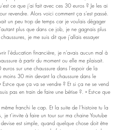
est ce que j’ai fait avec ces 30 euros ? Je les ai 
pour revendre. Alors voici comment ça s’est passé. 
nait un peu trop de temps car je voulais dégager 
d’autant plus que dans ce job, je ne gagnais plus 
haussures, je me suis dit que j’allais essayer 
rir l’éducation financière, je n’avais aucun mal à 
haussure à partir du moment ou elle me plaisait. 
0 euros sur une chaussure dans l’espoir de la 
au moins 30 min devant la chaussure dans le 
 Est-ce que ça va se vendre ? Et si ça ne se vend 
uis pas en train de faire une bétise ?. » Est-ce que 
me franchi le cap. Et la suite de l’histoire tu la 
 je t’invite à faire un tour sur ma chaine Youtube 
 devise est simple, quand quelque chose doit être 