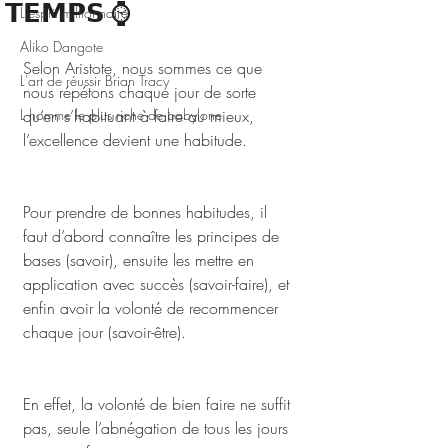
𝗧𝗘𝗠𝗣𝗦 ⌚
L'esprit millionnaire
Aliko Dangote
Selon Aristote, nous sommes ce que 
L'art de réussir Brian Tracy
nous répétons chaque jour de sorte 
L homme le plus riche de babylone
qu’en s’habituant à faire au mieux, 
l’excellence devient une habitude. 
Pour prendre de bonnes habitudes, il 
faut d’abord connaître les principes de 
bases (savoir), ensuite les mettre en 
application avec succès (savoir-faire), et 
enfin avoir la volonté de recommencer 
chaque jour (savoir-être). 
En effet, la volonté de bien faire ne suffit 
pas, seule l’abnégation de tous les jours 