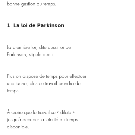
bonne gestion du temps. 
𝟭. 𝗟𝗮 𝗹𝗼𝗶 𝗱𝗲 𝗣𝗮𝗿𝗸𝗶𝗻𝘀𝗼𝗻
La première loi, dite aussi loi de 
Parkinson, stipule que :  
Plus on dispose de temps pour effectuer 
une tâche, plus ce travail prendra de 
temps. 
À croire que le travail se « dilate » 
jusqu’à occuper la totalité du temps 
disponible. 