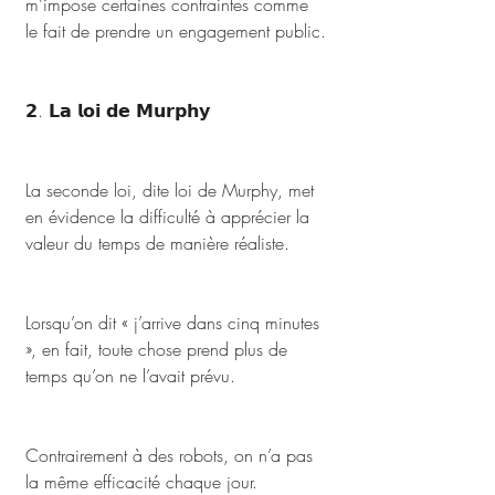
m’impose certaines contraintes comme 
le fait de prendre un engagement public.
𝟮. 𝗟𝗮 𝗹𝗼𝗶 𝗱𝗲 𝗠𝘂𝗿𝗽𝗵𝘆
La seconde loi, dite loi de Murphy, met 
en évidence la difficulté à apprécier la 
valeur du temps de manière réaliste. 
Lorsqu’on dit « j’arrive dans cinq minutes 
», en fait, toute chose prend plus de 
temps qu’on ne l’avait prévu. 
Contrairement à des robots, on n’a pas 
la même efficacité chaque jour. 