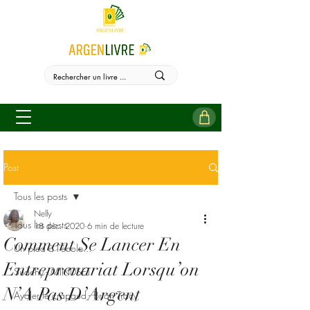
Post
Tous les posts
Nelly
Tous les posts
18 déc. 2020
6 min de lecture
Comment Se Lancer En
Un pied à l'école...
Entreprenariat Lorsqu’on
Sudehy - MINDSET
N’A Pas D’Argent
Avaler le crapaud - Brian Tracy