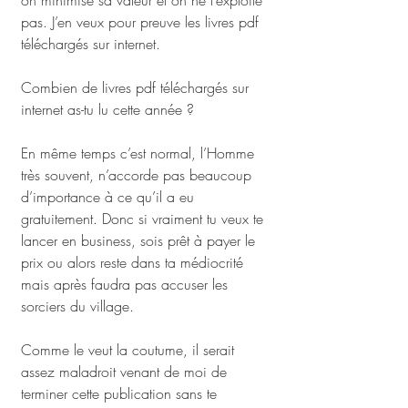
on minimise sa valeur et on ne l’exploite 
pas. J’en veux pour preuve les livres pdf 
téléchargés sur internet. 
Combien de livres pdf téléchargés sur 
internet as-tu lu cette année ? 
En même temps c’est normal, l’Homme 
très souvent, n’accorde pas beaucoup 
d’importance à ce qu’il a eu 
gratuitement. Donc si vraiment tu veux te 
lancer en business, sois prêt à payer le 
prix ou alors reste dans ta médiocrité 
mais après faudra pas accuser les 
sorciers du village. 
Comme le veut la coutume, il serait 
assez maladroit venant de moi de 
terminer cette publication sans te 