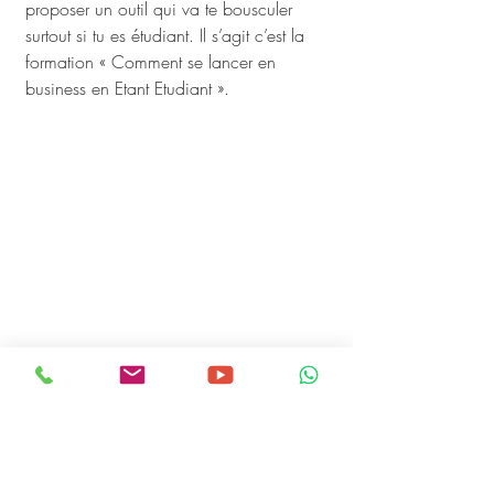
proposer un outil qui va te bousculer 
surtout si tu es étudiant. Il s’agit c’est la 
formation « Comment se lancer en 
business en Etant Etudiant ».
Dans cette formation tu trouveras 3 
choses capitales lorsqu’on veut faire de 
l’argent ou se lancer en business :