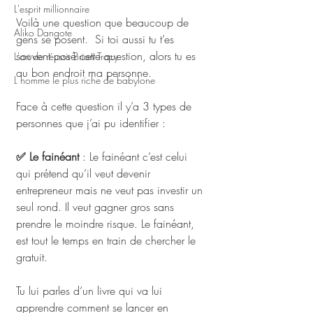
L'esprit millionnaire
Voilà une question que beaucoup de 
Aliko Dangote
gens se posent.  Si toi aussi tu t’es 
souvent posé cette question, alors tu es 
L'art de réussir Brian Tracy
au bon endroit ma personne.
L homme le plus riche de babylone
Face à cette question il y’a 3 types de 
personnes que j’ai pu identifier :
✅ Le fainéant
 : Le fainéant c’est celui 
qui prétend qu’il veut devenir 
entrepreneur mais ne veut pas investir un 
seul rond. Il veut gagner gros sans 
prendre le moindre risque. Le fainéant, 
est tout le temps en train de chercher le 
gratuit. 
Tu lui parles d’un livre qui va lui 
apprendre comment se lancer en 