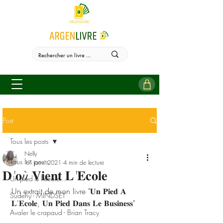
Post
Tous les posts
Nelly
Tous les posts
17 janv. 2021
4 min de lecture
𝐃'𝐨ù 𝐕𝐢𝐞𝐧𝐭 𝐋'𝐄𝐜𝐨𝐥𝐞
Un pied à l'école...
Un extrait de mon livre "𝐔𝐧 𝐏𝐢𝐞𝐝 𝐀 
Sudehy - MINDSET
𝐋'𝐄𝐜𝐨𝐥𝐞, 𝐔𝐧 𝐏𝐢𝐞𝐝 𝐃𝐚𝐧𝐬 𝐋𝐞 𝐁𝐮𝐬𝐢𝐧𝐞𝐬𝐬"
Avaler le crapaud - Brian Tracy