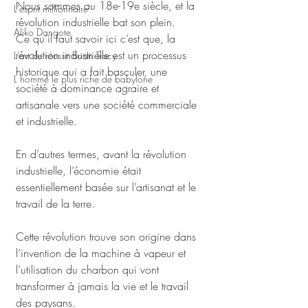
Nous sommes au 18e-19e siècle, et la 
L'esprit millionnaire
révolution industrielle bat son plein.
Aliko Dangote
Ce qu’il faut savoir ici c’est que, la 
révolution industrielle est un processus 
L'art de réussir Brian Tracy
historique qui a fait basculer, une 
L homme le plus riche de babylone
société à dominance agraire et 
artisanale vers une société commerciale 
et industrielle. 
En d’autres termes, avant la révolution 
industrielle, l’économie était 
essentiellement basée sur l’artisanat et le 
travail de la terre. 
Cette révolution trouve son origine dans 
l’invention de la machine à vapeur et 
l’utilisation du charbon qui vont 
transformer à jamais la vie et le travail 
des paysans.