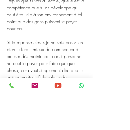
Depuis que tu vas à l’école, quelle est la 
compétence que tu as développé qui 
peut être utile à ton environnement à tel 
point que des gens puissent te payer 
pour ça.
Si ta réponse c’est « Je ne sais pas », eh 
bien tu ferais mieux de commencer à 
creuser dès maintenant car si personne 
ne peut te payer pour faire quelque 
chose, cela veut simplement dire que tu 
es incompétent. Et le salaire de 
l’incompétence c’est la misère. 
Par contre, la bonne nouvelle dans tout 
cela c’est que désormais, tu as 
conscience de ton incompétence et tu 
peux commencer à rectifier le tir dès cet 
instant. Ça tombe bien, ce livre va te 