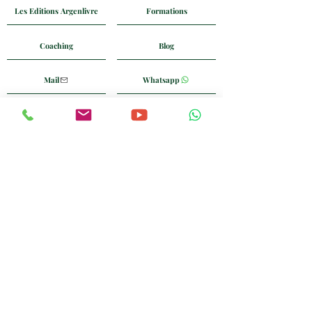
Les Editions Argenlivre
Formations
Coaching
Blog
Mail
Whatsapp
+33 6 24 58 90 74
Politique de Confidentialité
CGV
Politique de retour
FAQ
Nous Suivre