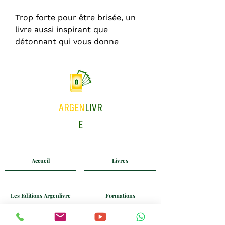
Trop forte pour être brisée, un
livre aussi inspirant que
détonnant qui vous donne
l'énergie et la motivation dont
vous avez besoin, pour
reprendre du poil de la bête.
Face aux challenge, vous avez le
ARGEN
LIVR
droit de plier, mais jamais de
E
casser. C'est en cela que ce livre
plus qu'un se révèle incroyable.
Accueil
Livres
Bonne lecture à vous.
Les Editions Argenlivre
Formations
Coaching
Blog